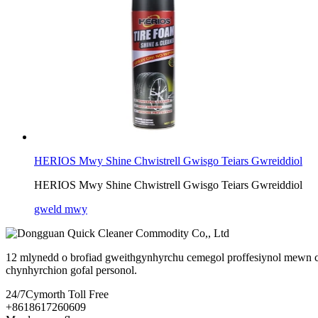
HERIOS Mwy Shine Chwistrell Gwisgo Teiars Gwreiddiol
HERIOS Mwy Shine Chwistrell Gwisgo Teiars Gwreiddiol
gweld mwy
12 mlynedd o brofiad gweithgynhyrchu cemegol proffesiynol mewn cynhyr
chynhyrchion gofal personol.
24/7
Cymorth Toll Free
+8618617260609