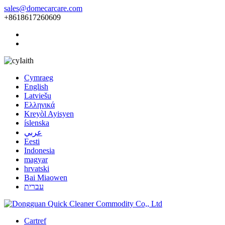
sales@domecarcare.com
+8618617260609
Iaith
Cymraeg
English
Latviešu
Ελληνικά
Kreyòl Ayisyen
íslenska
عربي
Eesti
Indonesia
magyar
hrvatski
Bai Miaowen
עברית
Cartref