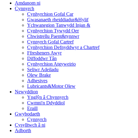
Amdanom ni
Cynnyrch
Cynhyrchion Gofal Car
Gwasanaeth rheiddiadur&Hylif
Ychwanegion Tanwydd Injan &
Cynhyrchion Tywydd Oer
Chwistrellu Paent&tynnwr
Cynnyrch Gofal Cartref
Cynhyrchion Defnyddwyr a Chartref
Ffresheners Awyr
Diffoddwr Tân
Cynhyrchion Atgyweirio
Seliwr Adeiladu
Olew Brake
Adhesives
Lubricants&Motor Olew
Newyddion
Ynglŷn â Chynnyrch
Cwmni'n Ddyddiol
Eraill
Gwybodaeth
Cynnyrch
Cysylltwch â ni
Adborth