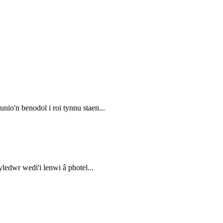
nio'n benodol i roi tynnu staen...
ledwr wedi'i lenwi â photel...