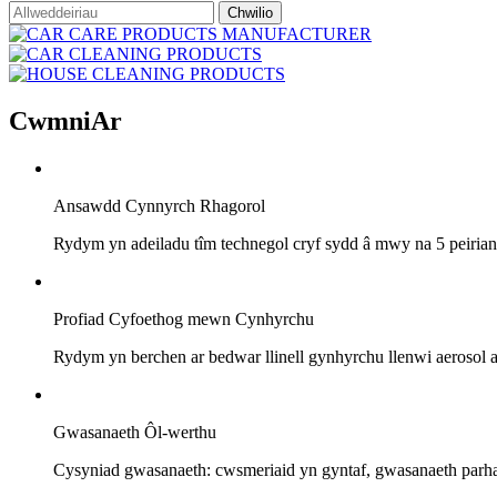
Cwmni
Ar
Ansawdd Cynnyrch Rhagorol
Rydym yn adeiladu tîm technegol cryf sydd â mwy na 5 peiria
Profiad Cyfoethog mewn Cynhyrchu
Rydym yn berchen ar bedwar llinell gynhyrchu llenwi aerosol aw
Gwasanaeth Ôl-werthu
Cysyniad gwasanaeth: cwsmeriaid yn gyntaf, gwasanaeth parha