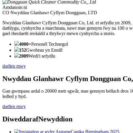
Amdanom ni
CO Nwyddau Glanhawr Cyflym Dongguan, LTD
Nwyddau Glanhawr Cyflym Dongguan Co, Ltd. ei sefydlu yn 2009, ma
datblygu, cynhyrchu a marchnata, nawr mae gennym fwy na 100 o we
gael rheolaeth reolaidd a thrylwyr mewn cynhyrchu a storio.
4000+
Personél Technegol
152
Gwobrau yn Ennill
2009
Wedi'i sefydlu
darllen mwy
Nwyddau Glanhawr Cyflym Dongguan Co,
Gan gwmpasu ardal o 20000 metr sgwâr, mae gennym bellach dros 100
ledled y byd.
darllen mwy
Diweddaraf
Newyddion