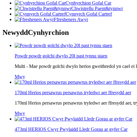
Cynhyrchion Gofal Car
Chwistrellu Paent&tynnwr
Cynnyrch Gofal Cartref
Ffresheners Awyr
Newydd
Cynhyrchion
Powdr powdr golchi dwylo 20l past tynnu staen
Multi - Mae powdr golchi dwylo herios gweithredol yn cael ei lu
Mwy
170ml Herios persawrus persawrus tryledwr aer ffresydd aer
170ml Herios persawrus persawrus tryledwr aer ffresydd aer, try
Mwy
473ml HERIOS Cwyr Pwylaidd Lledr Gorau ar gyfer Car