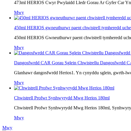
473ml HERIOS Cwyr Pwylaidd Lledr Gorau Ar Gyfer Car Yn help
Mwy
450ml HERIOS gwneuthurwr paent chwistrell tymheredd uche
450ml HERIOS Gwneuthurwr paent chwistrell tymheredd uchel, 
Mwy
Dangosfwrdd CAR Gorau Sglein Chwistrellu Dangosfwrdd CA
Glanhawr dangosfwrdd Herios1. Yn cynyddu sglein, gwrth-lwch,
Mwy
Chwistrell Profwr Synhwyrydd Mwg Herios 180ml
Chwistrell Profwr Synhwyrydd Mwg Herios 180ml, Synhwyryd
Mwy
Mwy