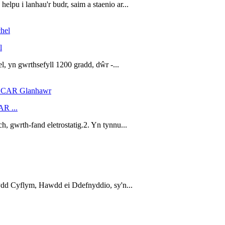
u i lanhau'r budr, saim a staenio ar...
l
yn gwrthsefyll 1200 gradd, dŵr -...
R ...
 gwrth-fand eletrostatig.2. Yn tynnu...
d Cyflym, Hawdd ei Ddefnyddio, sy'n...