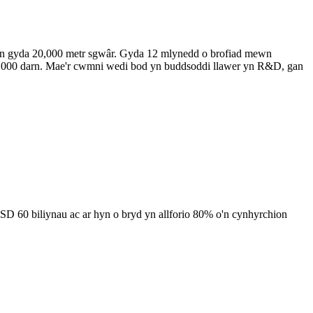
an gyda 20,000 metr sgwâr. Gyda 12 mlynedd o brofiad mewn
00,000 darn. Mae'r cwmni wedi bod yn buddsoddi llawer yn R&D, gan
D 60 biliynau ac ar hyn o bryd yn allforio 80% o'n cynhyrchion