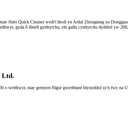
e ffatri Quick Cleaner wedi'i lleoli yn Ardal Zhongtang yn Donggu
ithwyr, gyda 6 llinell gynhyrchu, ein gallu cynhyrchu dyddiol yw 2
 Ltd.
 o weithwyr, mae gennym ffigur gwerthiant blynyddol sy'n fwy na US