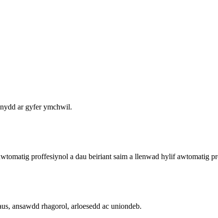
nnydd ar gyfer ymchwil.
tomatig proffesiynol a dau beiriant saim a llenwad hylif awtomatig pr
us, ansawdd rhagorol, arloesedd ac uniondeb.